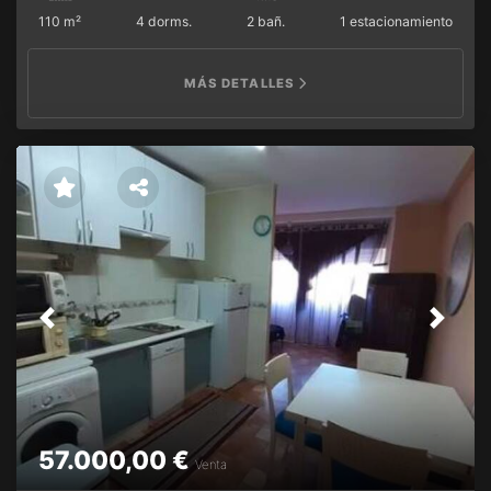
también cuenta con plaza de garaje de 27 m2.
110 m²
4 dorms.
2 bañ.
1 estacionamiento
MÁS DETALLES
Previous
Next
57.000,00 €
Venta