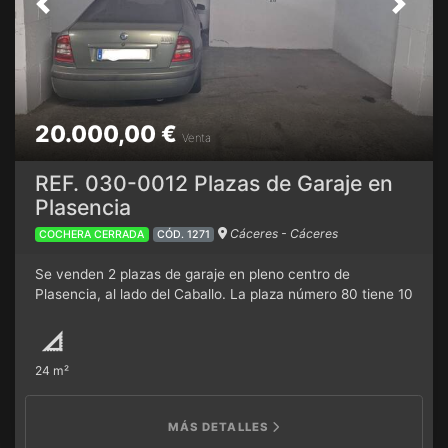
Previous
Next
20.000,00 €
Venta
REF. 030-0012 Plazas de Garaje en
Plasencia
Cáceres - Cáceres
COCHERA CERRADA
CÓD. 1271
Se venden 2 plazas de garaje en pleno centro de
Plasencia, al lado del Caballo. La plaza número 80 tiene 10
metros útiles y la plaza número 81 tiene 11 metros útiles.
Es una planta -2 con ascensor automático para bajar con
el coche. Se venden las dos juntas (no se segregan) con
24 m²
posibilidad de cerramiento para trastero.
MÁS DETALLES