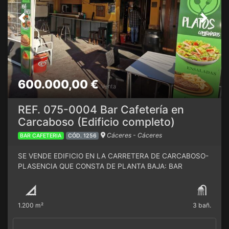
Previous
Next
600.000,00 €
Venta
REF. 075-0004 Bar Cafetería en
Carcaboso (Edificio completo)
Cáceres - Cáceres
BAR CAFETERIA
CÓD. 1256
SE VENDE EDIFICIO EN LA CARRETERA DE CARCABOSO-
PLASENCIA QUE CONSTA DE PLANTA BAJA: BAR
COMPLETO EN FUNCIONAMIENTO, SERVICIOS, COCINA
INDUSTRIAL, DOS COMEDORES, BODEGA, SALA DE
FIESTAS, CÁMARA FRIGORÍFICA Y ALMACÉN. SEGUNDA
1.200 m²
3 bañ.
PLANTA CON OFICINA, COMEDOR, COCINA INDUSTRIAL,
SERVICIO, BODEGA Y ALMACÉN. TODAS LAS ESTANCIAS
SE ENCUENTRAN ACONDICIONADAS CON INSTALACIÓN