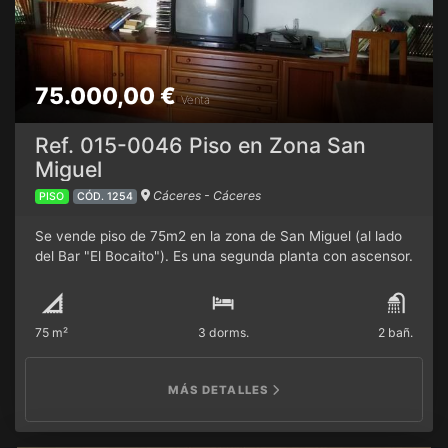
75.000,00 €
Venta
Ref. 015-0046 Piso en Zona San
Miguel
Cáceres - Cáceres
PISO
CÓD. 1254
Se vende piso de 75m2 en la zona de San Miguel (al lado
del Bar "El Bocaito"). Es una segunda planta con ascensor.
Consta de 3 dormitorios, 2 baños, cocina y salón, ambos
con una despensa compartida. Tiene la pre-instalación del
Gas/ciudad, suelos de plaqueta y puerta principal
75 m²
3 dorms.
2 bañ.
blindada.
MÁS DETALLES