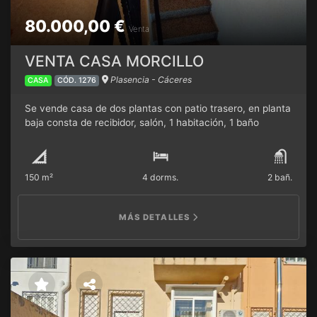
80.000,00 €
Venta
VENTA CASA MORCILLO
Plasencia - Cáceres
CASA
CÓD. 1276
Se vende casa de dos plantas con patio trasero, en planta
baja consta de recibidor, salón, 1 habitación, 1 baño
completo , 1 cocina y patio y en la segunda planta consta
de escalera de acceso 3 dormitorios y un baño completo.
Gran oportunidad, lista para entrar a vivir. Todo exterior,
150 m²
4 dorms.
2 bañ.
de obra nueva, aproximadamente 10 años de
construcción, área total 120 metros cuadrados
aproximadamente, entre las dos plantas. La casa se
MÁS DETALLES
vende toda amueblada. Precio negociable