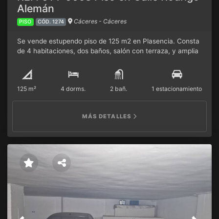
Alemán
Cáceres - Cáceres
PISO
CÓD. 1274
Se vende estupendo piso de 125 m2 en Plasencia. Consta
de 4 habitaciones, dos baños, salón con terraza, y amplia
cocina con despensa. Tiene aire acondicionado y
calefacción, todo con materiales de calidad (reformado en
2015). También cuenta con plaza de garaje y trastero.
125 m²
4 dorms.
2 bañ.
1 estacionamiento
MÁS DETALLES