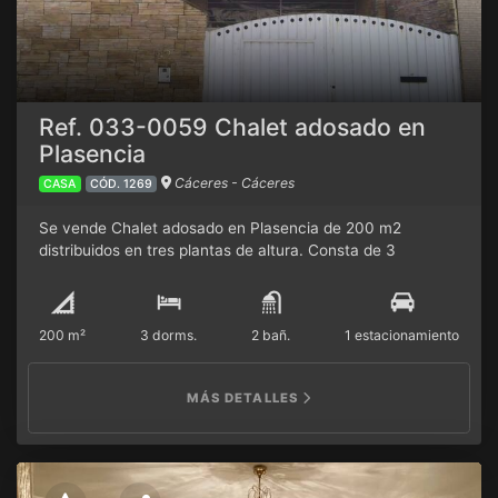
Ref. 033-0059 Chalet adosado en
Plasencia
Cáceres - Cáceres
CASA
CÓD. 1269
Se vende Chalet adosado en Plasencia de 200 m2
distribuidos en tres plantas de altura. Consta de 3
habitaciones, 2 baños, 1 cocina, parcela de 10 m2,
terraza, balcón y una cochera muy grande de 60 m2. El
inmueble se encuentra en perfecto estado, con suelos de
200 m²
3 dorms.
2 bañ.
1 estacionamiento
tarima, muy buena instalación eléctrica, paredes lisas y
armarios empotrados. También cuenta con calefacción
individual eléctrica y aire acondicionado en salón y
MÁS DETALLES
habitaciones. Mejor ver en persona.