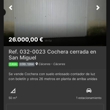
Previous
Next
26.000,00 €
Venta
Ref. 032-0023 Cochera cerrada en
San Miguel
Cáceres - Cáceres
CASA
CÓD. 1264
Se vende Cochera con suelo enlosado contador de luz
con boletín y otros 26 metros en planta de arriba unidas
entre sí con escalera metálica fácil maniobra de salida y
entrada también tiene vado vigente esta a pie de calle sin
rampa ni escalones.
50 m²
1 estacionamiento