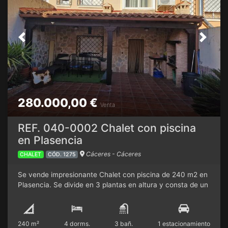
Previous
Next
280.000,00 €
Venta
REF. 040-0002 Chalet con piscina
en Plasencia
Cáceres - Cáceres
CHALET
CÓD. 1275
Se vende impresionante Chalet con piscina de 240 m2 en
Plasencia. Se divide en 3 plantas en altura y consta de un
total de 4 habitaciones, 2 cocinas, 2 salones, 3 amplios
baños, patio, terraza y trastero. Tiene calefacción y aire
acondicionado, todo reformado con primeras calidades.
240 m²
4 dorms.
3 bañ.
1 estacionamiento
En la planta baja tiene garaje y una gran bodega.