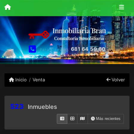
681 64 59 60
Para Caceres
Inicio
Venta
Volver
523
Inmuebles
Más recientes