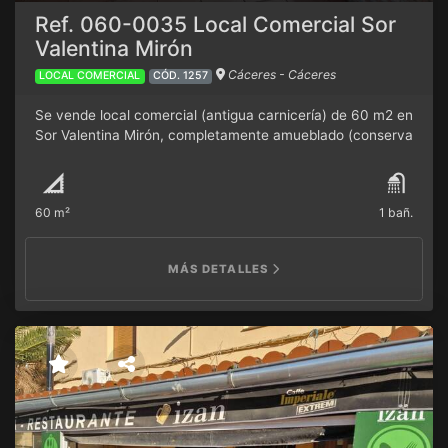
Ref. 060-0035 Local Comercial Sor
Valentina Mirón
Cáceres - Cáceres
LOCAL COMERCIAL
CÓD. 1257
Se vende local comercial (antigua carnicería) de 60 m2 en
Sor Valentina Mirón, completamente amueblado (conserva
la vitrina de 8 metros, las estanterías, la cámara de frío y
sala de despiece). Cuenta también con un servicio y un
pequeño almacén. Tiene instalación completa de luz, aire
60 m²
1 bañ.
acondicionado y salida de humos.
MÁS DETALLES