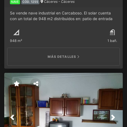
Cáceres - Cáceres
NAVE
CÓD. 1255
Se vende nave industrial en Carcaboso. El solar cuenta
con un total de 948 m2 distribuidos en: patio de entrada
sin tapar (de 300m2 edificables) y nave (de 600m2
aproximadamente) con oficinas en la parte alta y un
servicio en la parte baja. Tiene instalación completa de luz
948 m²
1 bañ.
y agua.
MÁS DETALLES
Previous
Next