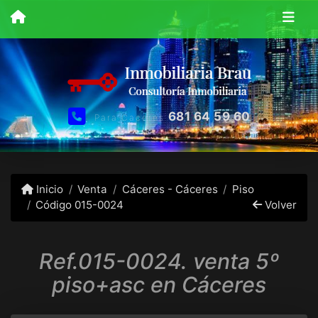
681 64 59 60
Para Caceres
Inicio
Venta
Cáceres - Cáceres
Piso
Código 015-0024
Volver
Ref.015-0024. venta 5º
piso+asc en Cáceres