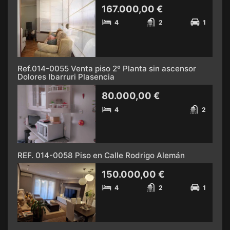
167.000,00 €
4
2
1
Ref.014-0055 Venta piso 2º Planta sin ascensor
Dolores Ibarruri Plasencia
80.000,00 €
4
2
REF. 014-0058 Piso en Calle Rodrigo Alemán
150.000,00 €
4
2
1