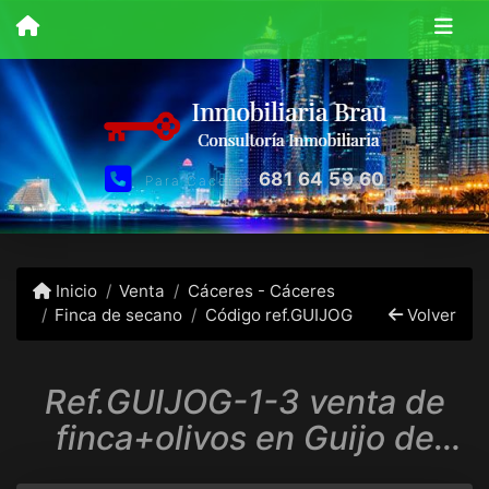
681 64 59 60
Para Caceres
Inicio
Venta
Cáceres - Cáceres
Finca de secano
Código ref.GUIJOG
Volver
Ref.GUIJOG-1-3 venta de
finca+olivos en Guijo de
Galisteo