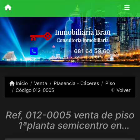
681 64 59 60
Para Caceres
Inicio
Venta
Plasencia - Cáceres
Piso
Código 012-0005
Volver
Ref, 012-0005 venta de piso
1ªplanta semicentro en
Plasencia