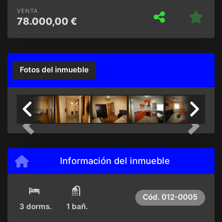
VENTA
78.000,00 €
Fotos del inmueble
Previous
Next
Información del inmueble
Cód.
012-0005
3 dorms.
1 bañ.