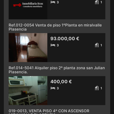
3
1
Ref.012-0054 Venta de piso 1ºPlanta en miralvalle
Plasencia
93.000,00 €
3
1
Ref.014-5041 Alquiler piso 2º planta zona san Julian
Plasencia.
400,00 €
3
1
019-0013, VENTA PISO 4º CON ASCENSOR