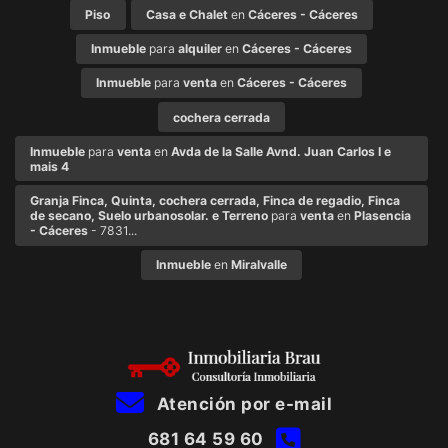
Piso
Casa e Chalet
en
Cáceres - Cáceres
Inmueble
para
alquiler
en
Cáceres - Cáceres
Inmueble
para
venta
en
Cáceres - Cáceres
cochera cerrada
Inmueble
para
venta
en
Avda de la Salle Avnd. Juan Carlos I e
mais 4
Granja Finca, Quinta, cochera cerrada, Finca de regadio, Finca
de secano, Suelo urbanosolar. e Terreno
para
venta
en
Plasencia
- Cáceres
- 7831...
Inmueble
en
Miralvalle
Atención por e-mail
681 64 59 60