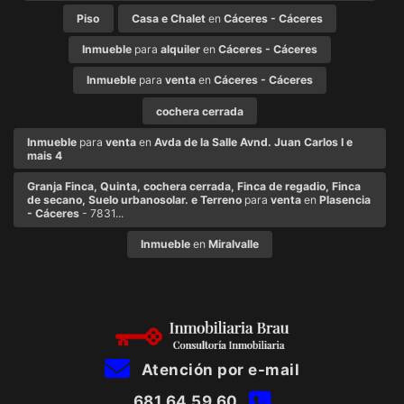
Piso
Casa e Chalet
en
Cáceres - Cáceres
Inmueble
para
alquiler
en
Cáceres - Cáceres
Inmueble
para
venta
en
Cáceres - Cáceres
cochera cerrada
Inmueble
para
venta
en
Avda de la Salle Avnd. Juan Carlos I e
mais 4
Granja Finca, Quinta, cochera cerrada, Finca de regadio, Finca
de secano, Suelo urbanosolar. e Terreno
para
venta
en
Plasencia
- Cáceres
- 7831...
Inmueble
en
Miralvalle
Atención por e-mail
681 64 59 60