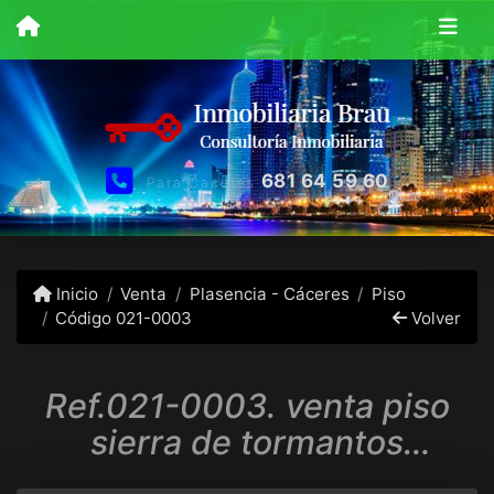
681 64 59 60
Para Caceres
Inicio
Venta
Plasencia - Cáceres
Piso
Código 021-0003
Volver
Ref.021-0003. venta piso
sierra de tormantos
(Plasencia)