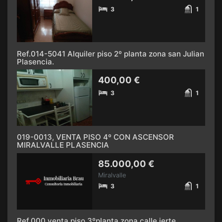
3
1
Ref.014-5041 Alquiler piso 2º planta zona san Julian
Plasencia.
400,00 €
3
1
019-0013, VENTA PISO 4º CON ASCENSOR
MIRALVALLE PLASENCIA
85.000,00 €
Miralvalle
3
1
Ref.000 venta piso 3ºplanta zona calle jerte